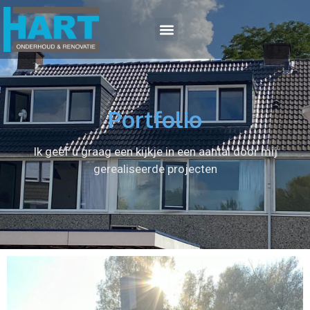
Portfolio
Ik geef u graag een kijkje in een aantal door mij
gerealiseerde projecten