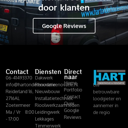
door klanten
Google Reviews
Contact
Diensten
Direct
naar
06-41493370
Dakwerk
Home
info@hartonderhoudenrenovatie.nl
Renovatie
Uw
Portfolio
Reiderland 16,
Nieuwbouw
betrouwbare
Contact
2716AL
Installatietechniek
loodgieter en
Over
Zoetermeer
Rioolwerkzaamheden
aannemer in
Google
Ma / Vr 8:00
Leidingwerk
de regio
Reviews
- 17:00
Lekkages
Timmerwerk