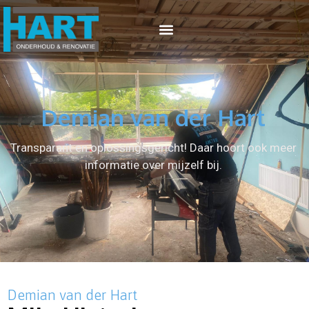
Demian van der Hart
Transparant en oplossingsgericht!
Daar hoort ook meer
informatie over mijzelf bij.
Demian van der Hart