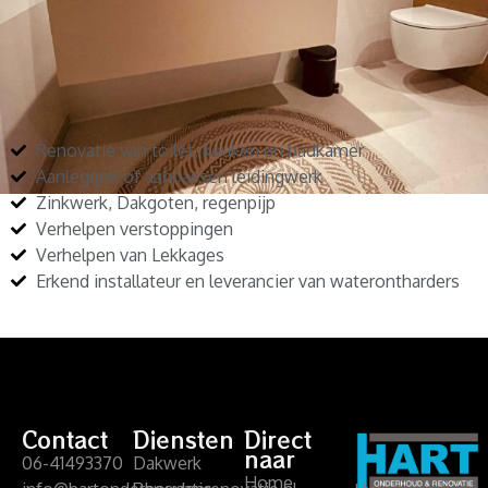
Renovatie van toilet, keuken en badkamer
Aanleggen of aanpassen leidingwerk
Zinkwerk, Dakgoten, regenpijp
Verhelpen verstoppingen
Verhelpen van Lekkages
Erkend installateur en leverancier van waterontharders
Contact
Diensten
Direct
naar
06-41493370
Dakwerk
Home