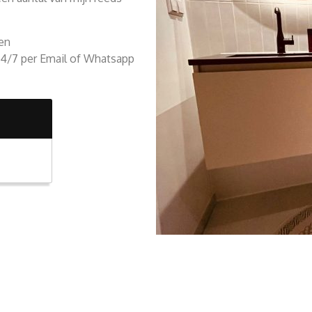
den
24/7 per Email of Whatsapp
Renovatie van toilet, keuk
Aanleggen of aanpassen lei
Zinkwerk, Dakgoten, regenp