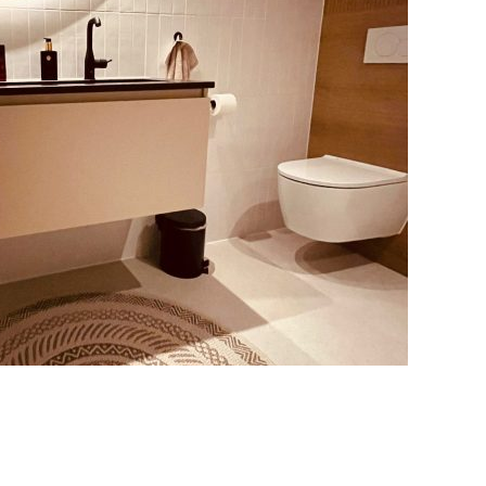
en en badkamer
dingwerk
ijp