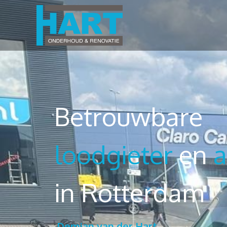
Betrouwbare
loodgieter
en
in Rotterdam
Demian van der Hart