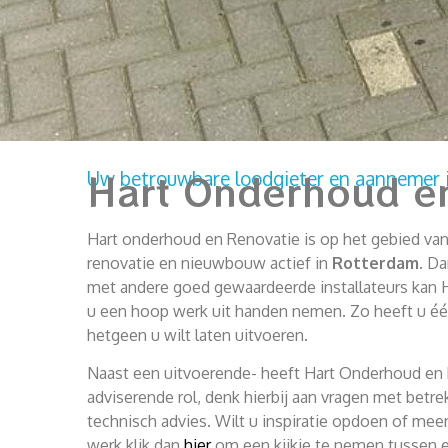
Hart Onderhoud e
Uw betrouwbare loodgieter en aannemer 
Hart onderhoud en Renovatie is op het gebied v
renovatie en nieuwbouw actief in
Rotterdam
. D
met andere goed gewaardeerde installateurs kan
u een hoop werk uit handen nemen. Zo heeft u é
hetgeen u wilt laten uitvoeren.
Naast een uitvoerende- heeft Hart Onderhoud en
adviserende rol, denk hierbij aan vragen met betr
technisch advies. Wilt u inspiratie opdoen of me
werk klik dan
hier
om een kijkje te nemen tussen e