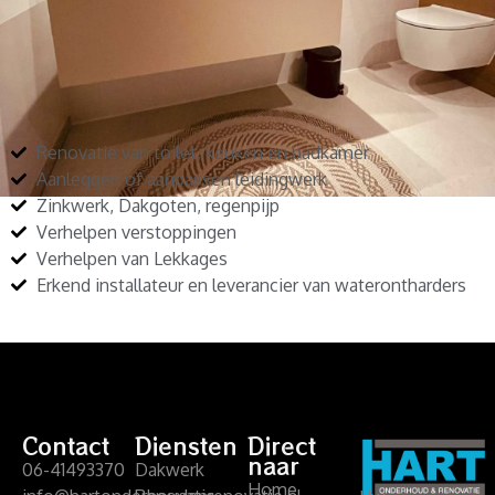
Renovatie van toilet, keuken en badkamer
Aanleggen of aanpassen leidingwerk
Zinkwerk, Dakgoten, regenpijp
Verhelpen verstoppingen
Verhelpen van Lekkages
Erkend installateur en leverancier van waterontharders
Contact
Diensten
Direct
naar
06-41493370
Dakwerk
Home